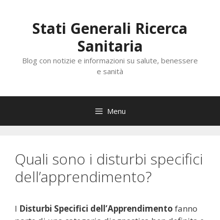
Vai
al
Stati Generali Ricerca
contenuto
Sanitaria
Blog con notizie e informazioni su salute, benessere
e sanità
Menu
Quali sono i disturbi specifici
dell’apprendimento?
I
Disturbi Specifici dell’Apprendimento
fanno