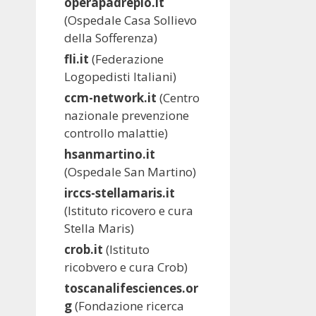
operapadrepio.it
(Ospedale Casa Sollievo
della Sofferenza)
fli.it
(Federazione
Logopedisti Italiani)
ccm-network.it
(Centro
nazionale prevenzione
controllo malattie)
hsanmartino.it
(Ospedale San Martino)
irccs-stellamaris.it
(Istituto ricovero e cura
Stella Maris)
crob.it
(Istituto
ricobvero e cura Crob)
toscanalifesciences.or
g
(Fondazione ricerca