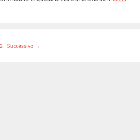
agina
2
Successivo
→