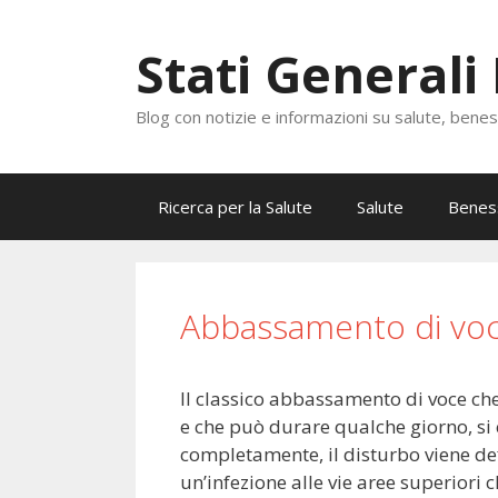
Vai
al
Stati Generali
contenuto
Blog con notizie e informazioni su salute, bene
Ricerca per la Salute
Salute
Benes
Abbassamento di voc
Il classico abbassamento di voce ch
e che può durare qualche giorno, si
completamente, il disturbo viene def
un’infezione alle vie aree superior