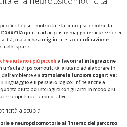
ità e la neuropsicomotricità
specifici, la psicomotricità e la neuropsicomotricità
’autonomia
quindi ad acquisire maggiore sicurezza nei
apacità; ma anche a
migliorare la coordinazione,
o nello spazio.
 che aiutano i più piccoli
a
favorire l’integrazione
un’aula di psicomotricità: aiutano ad elaborare in
i dall’ambiente e a
stimolare le funzioni cognitive:
il linguaggio e il pensiero logico; infine anche a
 quanto aiuta ad interagire con gli altri in modo più
ppare competenze comunicative.
ricità a scuola
orie e neuropsicomotorie all’interno del percorso