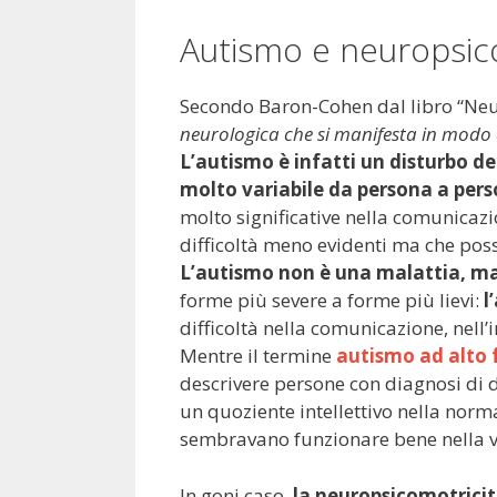
Autismo e neuropsic
Secondo Baron-Cohen dal libro “Neu
neurologica che si manifesta in modo d
L’autismo è infatti un disturbo d
molto variabile da persona a pers
molto significative nella comunicazi
difficoltà meno evidenti ma che pos
L’autismo non è una malattia, ma
forme più severe a forme più lievi:
l
difficoltà nella comunicazione, nell’
Mentre il termine
autismo ad alto
descrivere persone con diagnosi di d
un quoziente intellettivo nella norm
sembravano funzionare bene nella v
In goni caso,
la neuropsicomotricit