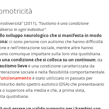
omotricità
rodiversità” (2011),
“l’autismo è una condizione
iverso in ogni individuo”
.
ello sviluppo neurologico che si manifesta in modo
ona:
ci sono persone con autismo che hanno difficoltà
one e nell’interazione sociale, mentre altre hanno
sono comunque impattare sulla loro vita quotidiana.
 una condizione che si colloca su un
continuum
, da
’autismo lieve
è una condizione caratterizzata da
interazione sociale e nella flessibilità comportamentale.
 funzionamento
è stato utilizzato in passato per
isturbo dello spettro autistico (DSA) che presentavano
a o superiore alla media e che, a prima vista,
ita quotidiana.
à può essere un valido supporto per i bambini con