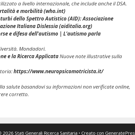
tilizzato a livello internazionale, che include anche il DSA.
rtalità e morbilità (who.int)
sturbi dello Spettro Autistico (AID): Associazione
azione Italiana Dislessia (aiditalia.org)
rse e difesa dell’autismo | L’autismo parla
iversità. Mondadori.
one e la Ricerca Applicata
Nuove note illustrative sulla
toria:
https://www.neuropsicomotricista.it/
lla salute basandovi su informazioni non verificate online,
rere corretto.
 2026 Stati Generali Ricerca Sanitaria
• Creato con
GeneratePres