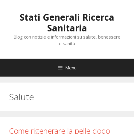
Vai
al
Stati Generali Ricerca
contenuto
Sanitaria
Blog con notizie e informazioni su salute, benessere
e sanità
Menu
Salute
Come rigenerare la pelle dopo