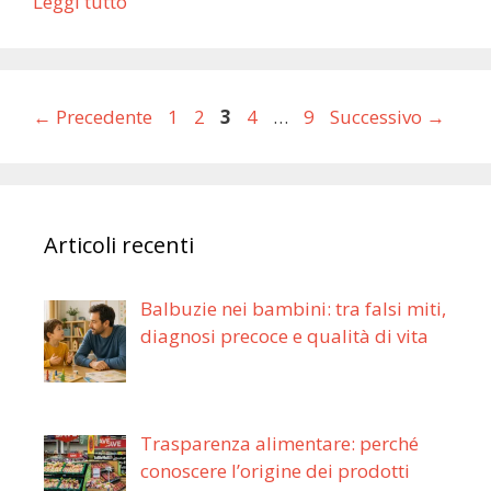
Leggi tutto
Pagina
Pagina
Pagina
Pagina
Pagina
←
Precedente
1
2
3
4
…
9
Successivo
→
Articoli recenti
Balbuzie nei bambini: tra falsi miti,
diagnosi precoce e qualità di vita
Trasparenza alimentare: perché
conoscere l’origine dei prodotti