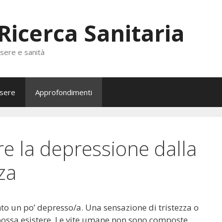
 Ricerca Sanitaria
ssere e sanità
sere
Approfondimenti
e la depressione dalla
za
nto un po’ depresso/a. Una sensazione di tristezza o
possa esistere. Le vite umane non sono composte