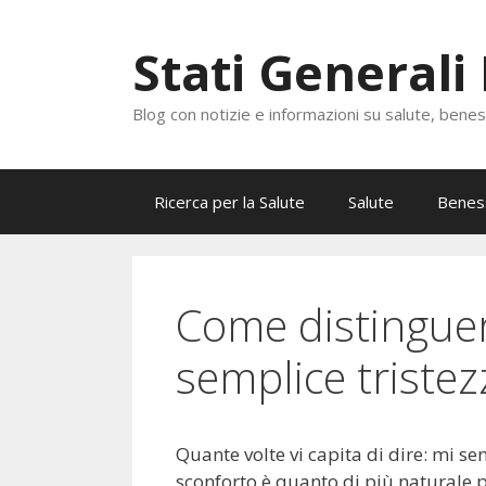
Vai
al
Stati Generali
contenuto
Blog con notizie e informazioni su salute, bene
Ricerca per la Salute
Salute
Benes
Come distinguer
semplice tristez
Quante volte vi capita di dire: mi se
sconforto è quanto di più naturale 