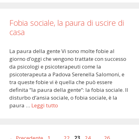
Fobia sociale, la paura di uscire di
casa
La paura della gente Vi sono molte fobie al
giorno d’oggi che vengono trattate con successo
da psicologi e psicoterapeuti come la
psicoterapeuta a Padova Serenella Salomoni, e
tra queste fobie vi è quella che può essere
definita “la paura della gente“: la fobia sociale. Il
disturbo d’ansia sociale, o fobia sociale, è la
paura …
Leggi tutto
Pagina
Pagina
Pagina
Pagina
Pagina
←
Precedente
1
…
22
23
24
…
26