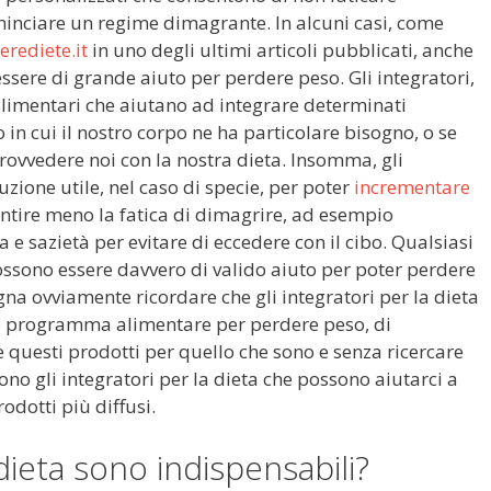
inciare un regime dimagrante. In alcuni casi, come
rediete.it
in uno degli ultimi articoli pubblicati, anche
essere di grande aiuto per perdere peso. Gli integratori,
limentari che aiutano ad integrare determinati
in cui il nostro corpo ne ha particolare bisogno, o se
ovvedere noi con la nostra dieta. Insomma, gli
uzione utile, nel caso di specie, per poter
incrementare
entire meno la fatica di dimagrire, ad esempio
e sazietà per evitare di eccedere con il cibo. Qualsiasi
ssono essere davvero di valido aiuto per poter perdere
na ovviamente ricordare che gli integratori per la dieta
do programma alimentare per perdere peso, di
 questi prodotti per quello che sono e senza ricercare
ono gli integratori per la dieta che possono aiutarci a
dotti più diffusi.
 dieta sono indispensabili?