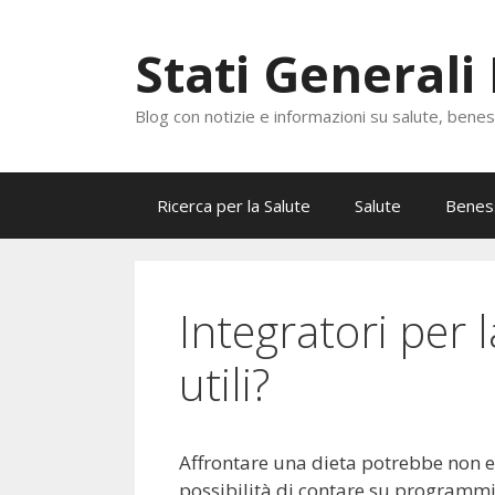
Vai
al
Stati Generali
contenuto
Blog con notizie e informazioni su salute, bene
Ricerca per la Salute
Salute
Benes
Integratori per 
utili?
Affrontare una dieta potrebbe non e
possibilità di contare su programmi