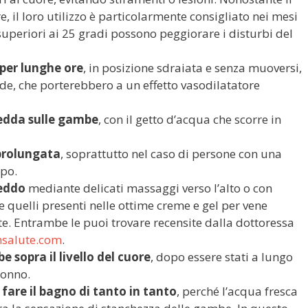
 il loro utilizzo è particolarmente consigliato nei mesi
superiori ai 25 gradi possono peggiorare i disturbi del
 per lunghe ore
, in posizione sdraiata e senza muoversi,
lde, che porterebbero a un effetto vasodilatatore
redda sulle gambe
, con il getto d’acqua che scorre in
 prolungata
, soprattutto nel caso di persone con una
ipo.
reddo
mediante delicati massaggi verso l’alto o con
me quelli presenti nelle ottime creme e gel per vene
tte. Entrambe le puoi trovare recensite dalla dottoressa
salute.com
.
e sopra il livello del cuore
, dopo essere stati a lungo
sonno.
fare il bagno di tanto in tanto
, perché l’acqua fresca