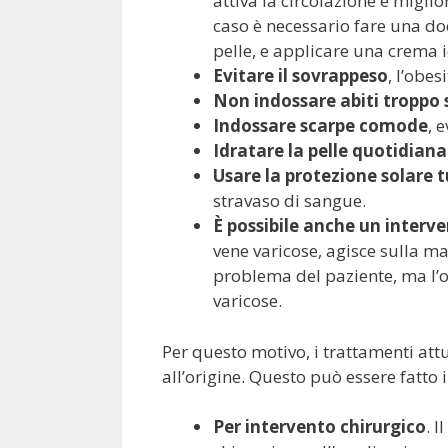
attiva la circolazione e migli
caso è necessario fare una doc
pelle, e applicare una crema 
Evitare il sovrappeso
, l’obes
Non indossare abiti troppo s
Indossare scarpe comode
, 
Idratare la pelle quotidia
Usare la protezione solare t
stravaso di sangue.
È possibile anche un interv
vene varicose, agisce sulla ma
problema del paziente, ma l’
varicose.
Per questo motivo, i trattamenti attu
all’origine. Questo può essere fatto
Per intervento chirurgico
. 