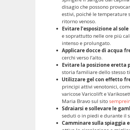
disagio che possono provocare,
estivi, poiché le temperature 
ritorno venoso.
Evitare l’esposizione al sole
e soprattutto nelle ore più ca
intenso e prolungato.
Applicare docce di acqua f
cerchi verso l’alto.
Evitare la posizione eretta
storia familiare dello stesso t
Utilizzare gel con effetto f
principi attivi venotonici, co
varicose Varicolift e Varikose
Maria Bravo sul sito
semprein
Sdraiarsi e sollevare le gamb
seduti o in piedi e durante il 
Camminare sulla spiaggia e 