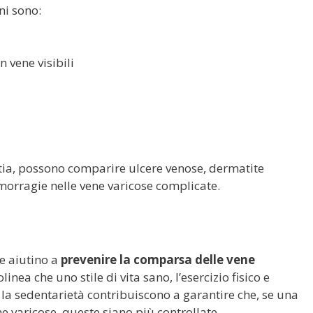
ni sono:
 vene visibili
ttia, possono comparire ulcere venose, dermatite
morragie nelle vene varicose complicate.
e aiutino a
prevenire la comparsa delle vene
linea che uno stile di vita sano, l’esercizio fisico e
 e la sedentarietà contribuiscono a garantire che, se una
e varicose, queste siano più controllate.