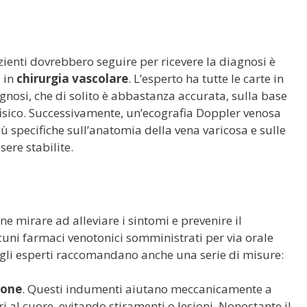
enti dovrebbero seguire per ricevere la diagnosi è
a in
chirurgia vascolare
. L’esperto ha tutte le carte in
nosi, che di solito è abbastanza accurata, sulla base
fisico. Successivamente, un’ecografia Doppler venosa
ù specifiche sull’anatomia della vena varicosa e sulle
ere stabilite.
ne mirare ad alleviare i sintomi e prevenire il
uni farmaci venotonici somministrati per via orale
i, gli esperti raccomandano anche una serie di misure:
ione
. Questi indumenti aiutano meccanicamente a
ri al cuore, evitando stiramenti o lesioni. Nonostante il