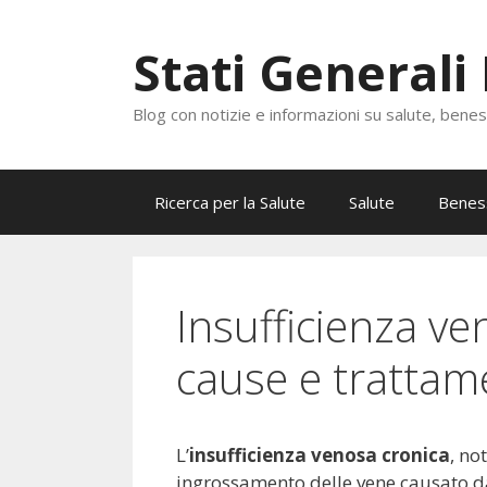
Vai
al
Stati Generali
contenuto
Blog con notizie e informazioni su salute, bene
Ricerca per la Salute
Salute
Benes
Insufficienza ve
cause e trattam
L’
insufficienza venosa cronica
, no
ingrossamento delle vene causato d