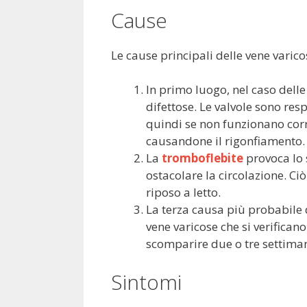
Cause
Le cause principali delle vene varico
In primo luogo, nel caso dell
difettose. Le valvole sono res
quindi se non funzionano corr
causandone il rigonfiamento.
La
tromboflebite
provoca lo s
ostacolare la circolazione. Ci
riposo a letto.
La terza causa più probabile 
vene varicose che si verifica
scomparire due o tre settiman
Sintomi