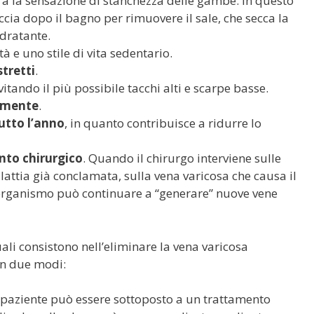
ora la sensazione di stanchezza delle gambe. In questo
cia dopo il bagno per rimuovere il sale, che secca la
idratante.
ità e uno stile di vita sedentario.
tretti
.
evitando il più possibile tacchi alti e scarpe basse.
namente
.
utto l’anno
, in quanto contribuisce a ridurre lo
ento chirurgico
. Quando il chirurgo interviene sulle
lattia già conclamata, sulla vena varicosa che causa il
organismo può continuare a “generare” nuove vene
ali consistono nell’eliminare la vena varicosa
 in due modi:
Il paziente può essere sottoposto a un trattamento