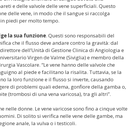
areti e delle valvole delle vene superficiali. Questo
one delle vene, in modo che il sangue si raccolga
in piedi per molto tempo.
lge la sua funzione
. Questi sono responsabili del
ifica che il flusso deve andare contro la gravità: dal
direttore dell’Unità di Gestione Clinica di Angiologia e
niversitario Virgen de Valme (Siviglia) e membro della
rurgia Vascolare. “Le vene hanno delle valvole che
uigno al piede e facilitano la risalita. Tuttavia, se la
no la loro funzione e il flusso si inverte, causando
orgere di problemi quali edema, gonfiore della gamba o,
ite (trombosi di una vena varicosa), tra gli altri”.
 nelle donne. Le vene varicose sono fino a cinque volte
omini. Di solito si verifica nelle vene delle gambe, ma
gione anale, la vulva o i testicoli.