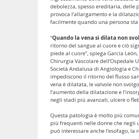
debolezza, spesso ereditaria, delle p
provoca l’allargamento e la dilatazi
facilmente quando una persona sta 
“
Quando la vena si dilata non svo
ritorno del sangue al cuore e ciò sign
piede al cuore”, spiega García León, 
Chirurgia Vascolare dell’Ospedale U
Società Andalusa di Angiologia e Chi
impediscono il ritorno del flusso sang
vena è dilatata, le valvole non svolgo
l’aumento della dilatazione e l’ins
negli stadi più avanzati, ulcere o fleb
Questa patologia è molto più comune
più frequenti nelle donne che negli u
può interessare anche l’esofago, la re