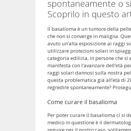
spontaneamente o si 
Scoprilo in questo art
Il basalioma è un tumore della pell
che non si converge in maligna. Qu
avuto un’alta esposizione ai raggi so
utilizzare protezioni solari in spiag
categoria edilizia, in persone che 
manifesta con l’avanzare dell’età p
raggi solari dannosi sulla nostra pell
questa problematica già all’età di 2
regredire spontaneamente? Prosegui
Come curare il basalioma
Per poter curare il basalioma ci si d
medico in questione è il dermatolog
seguire per il nostro caso, solitamen