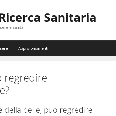
 Ricerca Sanitaria
ssere e sanità
sere
Approfondimenti
ò regredire
e?
e della pelle, può regredire