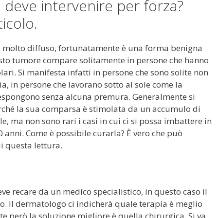
deve intervenire per forza?
icolo.
e molto diffuso, fortunatamente è una forma benigna
esto tumore compare solitamente in persone che hanno
lari. Si manifesta infatti in persone che sono solite non
gia, in persone che lavorano sotto al sole come la
si espongono senza alcuna premura. Generalmente si
erché la sua comparsa è stimolata da un accumulo di
e, ma non sono rari i casi in cui ci si possa imbattere in
0 anni. Come è possibile curarla? È vero che può
 questa lettura.
eve recare da un medico specialistico, in questo caso il
o. Il dermatologo ci indicherà quale terapia è meglio
te però la soluzione migliore è quella chirurgica. Si va