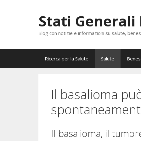
Vai
al
Stati Generali
contenuto
Blog con notizie e informazioni su salute, bene
Ricerca per la Salute
Salute
Benes
Il basalioma pu
spontaneament
Il basalioma, il tumor