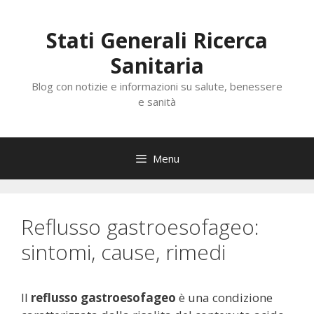
Vai
al
Stati Generali Ricerca
contenuto
Sanitaria
Blog con notizie e informazioni su salute, benessere
e sanità
Menu
Reflusso gastroesofageo:
sintomi, cause, rimedi
Il
reflusso gastroesofageo
è una condizione