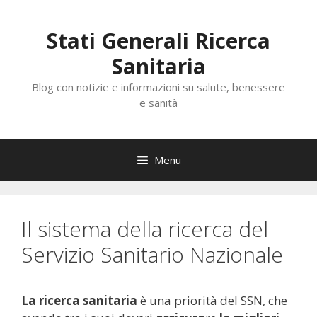
Vai
al
Stati Generali Ricerca
contenuto
Sanitaria
Blog con notizie e informazioni su salute, benessere
e sanità
Menu
Il sistema della ricerca del
Servizio Sanitario Nazionale
La ricerca sanitaria
è una priorità del SSN, che